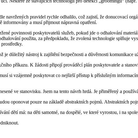
um učí. Některé ze stávajících technologií pro detekci „groomingu“ (nap
navržených pravidel rychle odhalilo, což zajistí, že donucovací orgá
ě informovány a musí přijmout nápravná opatření.
ené povinnosti poskytovatelů služeb, pokud jde o odhalování materiálu
 odhalování použita, za předpokladu, že zvolená technologie splňuje v
é prostředky.
 je důležitý nástroj k zajištění bezpečnosti a důvěrnosti komunikace u
ního příkazu. K žádosti připojí prováděcí plán poskytovatele a stanov
usí si vzájemně poskytovat co nejširší přístup k příslušným informac
esené ve stanovisku. Jsem na tento návrh hrdá. Je přiměřený a používá
rci budou oponovat pouze na základě abstraktních pojmů. Abstraktních 
ání dětí má: na děti samotné, na dospělé, ve které vyrostou, i na spole
odniknout.