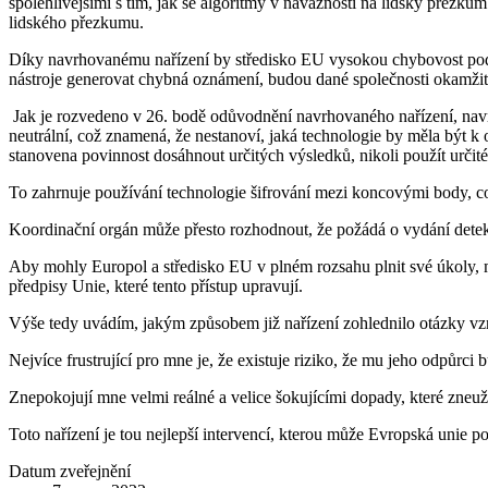
spolehlivějšími s tím, jak se algoritmy v návaznosti na lidský přezk
lidského přezkumu.
Díky navrhovanému nařízení by středisko EU vysokou chybovost podle 
nástroje generovat chybná oznámení, budou dané společnosti okamžit
Jak je rozvedeno v 26. bodě odůvodnění navrhovaného nařízení, navrž
neutrální, což znamená, že nestanoví, jaká technologie by měla být k
stanovena povinnost dosáhnout určitých výsledků, nikoli použít určit
To zahrnuje používání technologie šifrování mezi koncovými body, což
Koordinační orgán může přesto rozhodnout, že požádá o vydání detekč
Aby mohly Europol a středisko EU v plném rozsahu plnit své úkoly, m
předpisy Unie, které tento přístup upravují.
Výše tedy uvádím, jakým způsobem již nařízení zohlednilo otázky vzn
Nejvíce frustrující pro mne je, že existuje riziko, že mu jeho odpů
Znepokojují mne velmi reálné a velice šokujícími dopady, které zneužív
Toto nařízení je tou nejlepší intervencí, kterou může Evropská unie p
Datum zveřejnění