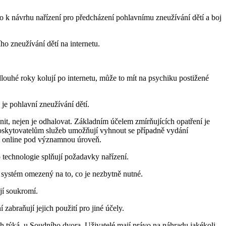
 k návrhu nařízení pro předcházení pohlavnímu zneužívání dětí a boj
o zneužívání dětí na internetu.
dlouhé roky kolují po internetu, může to mít na psychiku postižené
je pohlavní zneužívání dětí.
it, nejen je odhalovat. Základním účelem zmírňujících opatření je
ž poskytovatelům služeb umožňují vyhnout se případně vydání
ětí online pod významnou úroveň.
 technologie splňují požadavky nařízení.
 systém omezený na to, co je nezbytně nutné.
jí soukromí.
abraňují jejich použití pro jiné účely.
ich týká, u Soudního dvora. Uživatelé mají právo na náhradu jakékoli