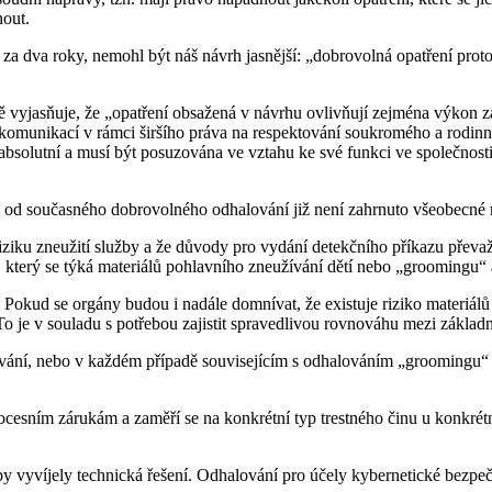
nout.
 za dva roky, nemohl být náš návrh jasnější: „dobrovolná opatření prot
ě vyjasňuje, že „opatření obsažená v návrhu ovlivňují zejména výkon zá
komunikací v rámci širšího práva na respektování soukromého a rodinn
í absolutní a musí být posuzována ve vztahu ke své funkci ve společnost
íl od současného dobrovolného odhalování již není zahrnuto všeobecn
ziku zneužití služby a že důvody pro vydání detekčního příkazu převa
, který se týká materiálů pohlavního zneužívání dětí nebo „groomingu“ 
Pokud se orgány budou i nadále domnívat, že existuje riziko materiál
o je v souladu s potřebou zajistit spravedlivou rovnováhu mezi základn
cování, nebo v každém případě souvisejícím s odhalováním „groomingu“
esním zárukám a zaměří se na konkrétní typ trestného činu u konkrétn
by vyvíjely technická řešení. Odhalování pro účely kybernetické bezpe