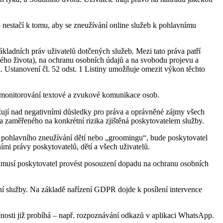
o nestačí k tomu, aby se zneužívání online služeb k pohlavnímu
kladních práv uživatelů dotčených služeb. Mezi tato práva patří
ého života), na ochranu osobních údajů a na svobodu projevu a
i. Ustanovení čl. 52 odst. 1 Listiny umožňuje omezit výkon těchto
é monitorování textové a zvukové komunikace osob.
žují nad negativními důsledky pro práva a oprávněné zájmy všech
a zaměřeného na konkrétní rizika zjištěná poskytovatelem služby.
ů pohlavního zneužívání dětí nebo „groomingu“, bude poskytovatel
ími právy poskytovatelů, dětí a všech uživatelů.
 musí poskytovatel provést posouzení dopadu na ochranu osobních
í služby. Na základě nařízení GDPR dojde k posílení intervence
čnosti již probíhá – např. rozpoznávání odkazů v aplikaci WhatsApp.