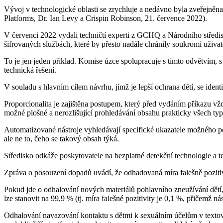
Vývoj v technologické oblasti se zrychluje a nedávno byla zveřejněna
Platforms, Dr. Ian Levy a Crispin Robinson, 21. července 2022).
V červenci 2022 vydali techničtí experti z GCHQ a Národního středi
šifrovaných službách, které by přesto nadále chránily soukromí uživat
To je jen jeden příklad. Komise úzce spolupracuje s tímto odvětvím,
technická řešení.
V souladu s hlavním cílem návrhu, jímž je lepší ochrana dětí, se iden
Proporcionalita je zajištěna postupem, který před vydáním příkazu v
možné plošné a nerozlišující prohledávání obsahu prakticky všech ty
Automatizované nástroje vyhledávají specifické ukazatele možného poh
ale ne to, čeho se takový obsah týká.
Středisko odkáže poskytovatele na bezplatné detekční technologie a 
Zpráva o posouzení dopadů uvádí, že odhadovaná míra falešně pozitiv
Pokud jde o odhalování nových materiálů pohlavního zneužívání dětí, 
lze stanovit na 99,9 % (tj. míra falešné pozitivity je 0,1 %, přičemž n
Odhalování navazování kontaktu s dětmi k sexuálním účelům v textové