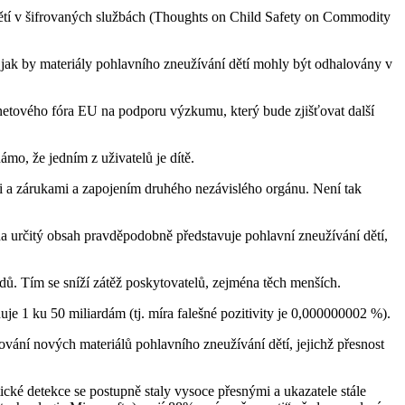
í dětí v šifrovaných službách (Thoughts on Child Safety on Commodity
jak by materiály pohlavního zneužívání dětí mohly být odhalovány v
rnetového fóra EU na podporu výzkumu, který bude zjišťovat další
ámo, že jedním z uživatelů je dítě.
mi a zárukami a zapojením druhého nezávislého orgánu. Není tak
da určitý obsah pravděpodobně představuje pohlavní zneužívání dětí,
ů. Tím se sníží zátěž poskytovatelů, zejména těch menších.
e 1 ku 50 miliardám (tj. míra falešné pozitivity je 0,000000002 %).
ování nových materiálů pohlavního zneužívání dětí, jejichž přesnost
cké detekce se postupně staly vysoce přesnými a ukazatele stále