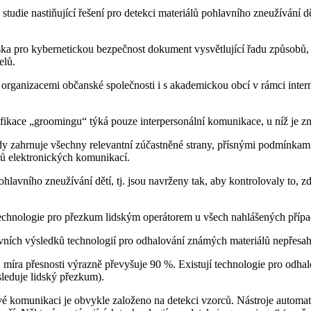
 studie nastiňující řešení pro detekci materiálů pohlavního zneužíván
ska pro kybernetickou bezpečnost dokument vysvětlující řadu způsobů, 
elů.
 s organizacemi občanské společnosti i s akademickou obcí v rámci inte
tifikace „groomingu“ týká pouze interpersonální komunikace, u níž je zn
ždy zahrnuje všechny relevantní zúčastněné strany, přísnými podmínka
pů elektronických komunikací.
lavního zneužívání dětí, tj. jsou navrženy tak, aby kontrolovaly to, z
technologie pro přezkum lidským operátorem u všech nahlášených případ
ních výsledků technologií pro odhalování známých materiálů nepřesahuj
míra přesnosti výrazně převyšuje 90 %. Existují technologie pro odhal
ásleduje lidský přezkum).
 komunikaci je obvykle založeno na detekci vzorců. Nástroje automati