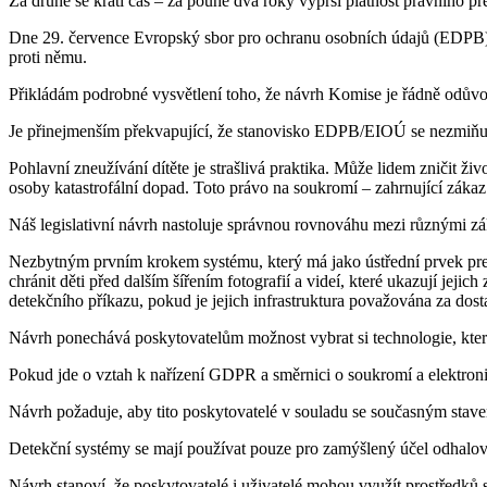
Za druhé se krátí čas – za pouhé dva roky vyprší platnost právního 
Dne 29. července Evropský sbor pro ochranu osobních údajů (EDPB) a
proti němu.
Přikládám podrobné vysvětlení toho, že návrh Komise je řádně odůvod
Je přinejmenším překvapující, že stanovisko EDPB/EIOÚ se nezmiňuj
Pohlavní zneužívání dítěte je strašlivá praktika. Může lidem zničit ž
osoby katastrofální dopad. Toto právo na soukromí – zahrnující zákaz 
Náš legislativní návrh nastoluje správnou rovnováhu mezi různými zák
Nezbytným prvním krokem systému, který má jako ústřední prvek preve
chránit děti před dalším šířením fotografií a videí, které ukazují j
detekčního příkazu, pokud je jejich infrastruktura považována za dos
Návrh ponechává poskytovatelům možnost vybrat si technologie, které
Pokud jde o vztah k nařízení GDPR a směrnici o soukromí a elektron
Návrh požaduje, aby tito poskytovatelé v souladu se současným stave
Detekční systémy se mají používat pouze pro zamýšlený účel odhalování
Návrh stanoví, že poskytovatelé i uživatelé mohou využít prostředků s