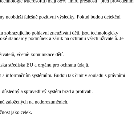
ř. technologie Microsoftu) mají 88% „míru přesnosti“ před provedením
ny neobdrží falešně pozitivní výsledky. Pokud budou detekční
 zobrazujícího pohlavní zneužívání dětí, jsou technologicky
ysoké standardy podmínek a záruk na ochranu všech uživatelů. Je
živatelů, včetně komunikace dětí.
iska střediska EU a orgánu pro ochranu údajů.
ím a informačním systémům. Budou tak činit v souladu s právními
 důsledný a spravedlivý systém brzd a protivah.
pojmů založených na nedorozuměních.
čnost jako celek.