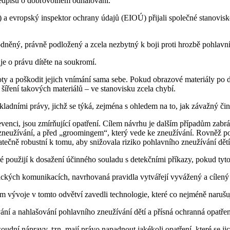
předpisu o dobrovolném odhalování.
 evropský inspektor ochrany údajů (EIOÚ) přijali společné stanovisko
něný, právně podložený a zcela nezbytný k boji proti hrozbě pohlavníh
e o právu dítěte na soukromí.
ivoty a poškodit jejich vnímání sama sebe. Pokud obrazové materiály po 
šíření takových materiálů – ve stanovisku zcela chybí.
ladními právy, jichž se týká, zejména s ohledem na to, jak závažný čin 
nci, jsou zmírňující opatření. Cílem návrhu je dalším případům zabrán
ejich zneužívání, a před „groomingem“, který vede ke zneužívání. Rovně
tatečně robustní k tomu, aby snižovala riziko pohlavního zneužívání d
 použijí k dosažení účinného souladu s detekčními příkazy, pokud tyto
ických komunikacích, navrhovaná pravidla vytvářejí vyvážený a cílený
m vývoje v tomto odvětví zavedli technologie, které co nejméně narušu
 a nahlašování pohlavního zneužívání dětí a přísná ochranná opatření z
oudní nápravy, tzn. mají právo napadnout jakékoli opatření, které se j