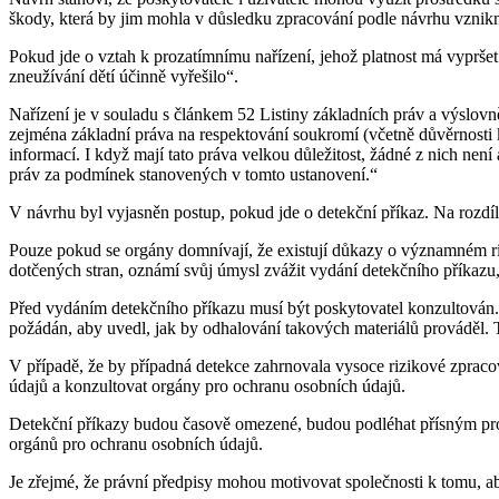
škody, která by jim mohla v důsledku zpracování podle návrhu vznik
Pokud jde o vztah k prozatímnímu nařízení, jehož platnost má vypršet
zneužívání dětí účinně vyřešilo“.
Nařízení je v souladu s článkem 52 Listiny základních práv a výslovn
zejména základní práva na respektování soukromí (včetně důvěrnosti 
informací. I když mají tato práva velkou důležitost, žádné z nich nen
práv za podmínek stanovených v tomto ustanovení.“
V návrhu byl vyjasněn postup, pokud jde o detekční příkaz. Na rozd
Pouze pokud se orgány domnívají, že existují důkazy o významném ri
dotčených stran, oznámí svůj úmysl zvážit vydání detekčního příkazu
Před vydáním detekčního příkazu musí být poskytovatel konzultován. 
požádán, aby uvedl, jak by odhalování takových materiálů prováděl. T
V případě, že by případná detekce zahrnovala vysoce rizikové zpra
údajů a konzultovat orgány pro ochranu osobních údajů.
Detekční příkazy budou časově omezené, budou podléhat přísným proc
orgánů pro ochranu osobních údajů.
Je zřejmé, že právní předpisy mohou motivovat společnosti k tomu, a